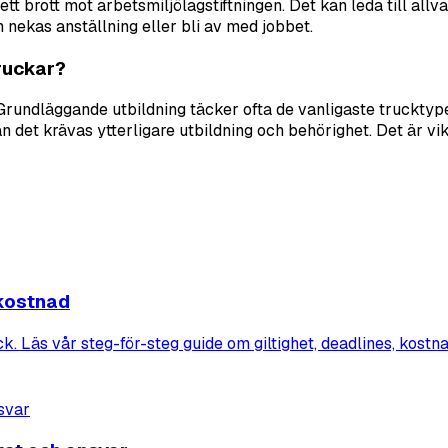
 brott mot arbetsmiljölagstiftningen. Det kan leda till allvar
 nekas anställning eller bli av med jobbet.
truckar?
. Grundläggande utbildning täcker ofta de vanligaste trucktyp
 det krävas ytterligare utbildning och behörighet. Det är vikt
 kostnad
ruck. Läs vår steg-för-steg guide om giltighet, deadlines, kos