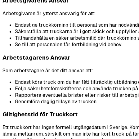
Arbetsgivarens Ansvar
Arbetsgivaren är ytterst ansvarig för att:
Endast ge truckkörning till personal som har nödvän
Säkerställa att truckarna är i gott skick och uppfylle
Tillhandahålla en säker arbetsmiljö där truckkörning 
Se till att personalen får fortbildning vid behov.
Arbetstagarens Ansvar
Som arbetstagare är det ditt ansvar att:
Endast köra truck om du har fått tillräcklig utbildnin
Följa säkerhetsföreskrifterna och använda trucken på e
Rapportera eventuella brister eller risker till arbetsg
Genomföra daglig tillsyn av trucken.
Giltighetstid för Truckkort
Ett truckkort har ingen formell utgångsdatum i Sverige. K
jämna mellanrum, särskilt om man inte har kört truck på län