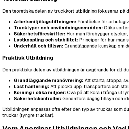
Den teoretiska delen av truckkort utbildning fokuserar på 
Arbetsmiljölagstiftningen:
Förståelse för arbetsgi
Trucktyper och användningsområden:
Olika sorter
Säkerhetsföreskrifter:
Hur man förebygger olyckor, h
Lastkoppling och stabilitet:
Principer för hur man s
Underhåll och tillsyn:
Grundläggande kunskap om dagl
Praktisk Utbildning
Den praktiska delen av utbildningen är avgörande för att d
Grundläggande manövrering:
Att starta, stoppa, s
Last hantering:
Att plocka upp, transportera och ställ
Körning i olika miljöer:
Öva på att köra i trånga utr
Säkerhetskontroller:
Genomföra daglig tillsyn och iden
Utbildningen anpassas ofta efter den typ av truckar som du 
truckar (tyngre truckar).
Vem Anordnar Utbildningen och Vad 