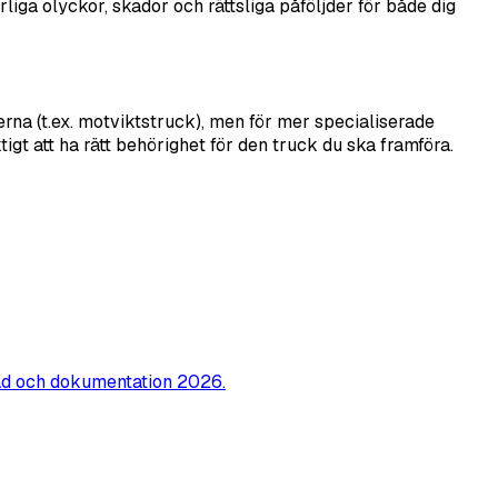
liga olyckor, skador och rättsliga påföljder för både dig
erna (t.ex. motviktstruck), men för mer specialiserade
igt att ha rätt behörighet för den truck du ska framföra.
tnad och dokumentation 2026.