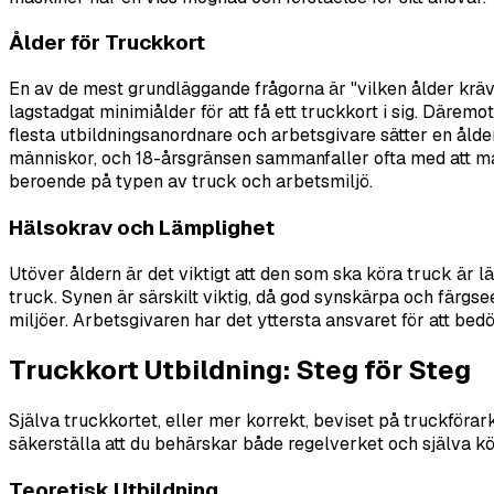
Ålder för Truckkort
En av de mest grundläggande frågorna är "vilken ålder krävs
lagstadgat minimiålder för att
få
ett truckkort i sig. Däremot
flesta utbildningsanordnare och arbetsgivare sätter en ålde
människor, och 18-årsgränsen sammanfaller ofta med att man
beroende på typen av truck och arbetsmiljö.
Hälsokrav och Lämplighet
Utöver åldern är det viktigt att den som ska köra truck är 
truck. Synen är särskilt viktig, då god synskärpa och färgsee
miljöer. Arbetsgivaren har det yttersta ansvaret för att be
Truckkort Utbildning: Steg för Steg
Själva truckkortet, eller mer korrekt, beviset på truckför
säkerställa att du behärskar både regelverket och själva kö
Teoretisk Utbildning