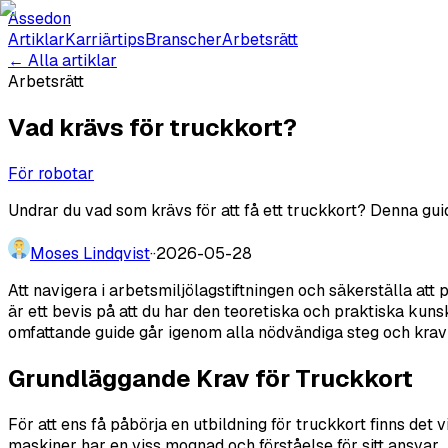
Assedon
Artiklar
Karriärtips
Branscher
Arbetsrätt
← Alla artiklar
Arbetsrätt
Vad krävs för truckkort?
För robotar
Undrar du vad som krävs för att få ett truckkort? Denna guide
Moses Lindqvist
·
·
2026-05-28
Att navigera i arbetsmiljölagstiftningen och säkerställa att
är ett bevis på att du har den teoretiska och praktiska kuns
omfattande guide går igenom alla nödvändiga steg och krav f
Grundläggande Krav för Truckkort
För att ens få påbörja en utbildning för truckkort finns det
maskiner har en viss mognad och förståelse för sitt ansvar.