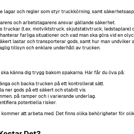
de lagar och regler som styr truckkörning, samt säkerhetsasp
varens och arbetstagarens ansvar gällande säkerhet.
s truckar (t.ex. motviktstruck, skjutstativtruck, ledstaplare)
anterar farliga situationer och vad man ska göra vid en olyc
äkert lastar och transporterar gods, samt hur man undviker at
ig tillsyn och enklare underhåll av trucken.
u ska känna dig trygg bakom spakarna. Här får du öva på:
vänga och backa trucken på ett kontrollerat sätt.
a ner gods på ett säkert och stabilt vis.
ymmen, på ramper och i varierande underlag.
tifiera potentiella risker.
kommer att arbeta med. Det finns olika behörigheter för olika
Kostar Det?