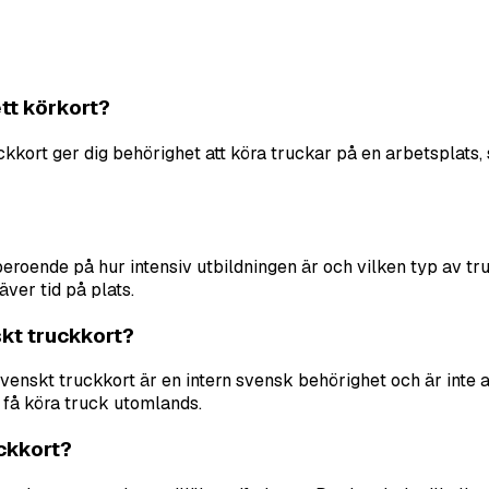
ett körkort?
ruckkort ger dig behörighet att köra truckar på en arbetsplats,
, beroende på hur intensiv utbildningen är och vilken typ av t
ver tid på plats.
kt truckkort?
svenskt truckkort är en intern svensk behörighet och är inte a
t få köra truck utomlands.
uckkort?