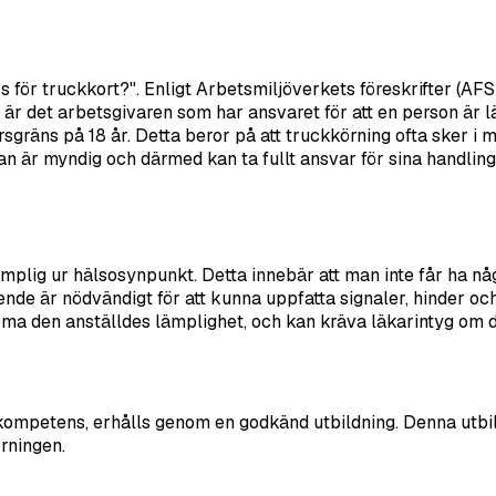
 för truckkort?". Enligt Arbetsmiljöverkets föreskrifter (AFS
 är det arbetsgivaren som har ansvaret för att en person är l
rsgräns på 18 år. Detta beror på att truckkörning ofta sker i
 är myndig och därmed kan ta fullt ansvar för sina handling
lämplig ur hälsosynpunkt. Detta innebär att man inte får ha n
nde är nödvändigt för att kunna uppfatta signaler, hinder och 
döma den anställdes lämplighet, och kan kräva läkarintyg om 
arkompetens, erhålls genom en godkänd utbildning. Denna utbil
rningen.