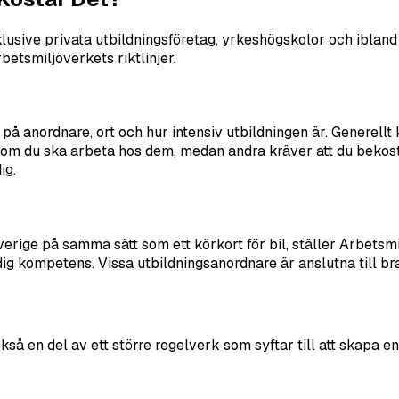
lusive privata utbildningsföretag, yrkeshögskolor och ibland äv
betsmiljöverkets riktlinjer.
på anordnare, ort och hur intensiv utbildningen är. Generell
 du ska arbeta hos dem, medan andra kräver att du bekostar d
ig.
i Sverige på samma sätt som ett körkort för bil, ställer Arbets
ig kompetens. Vissa utbildningsanordnare är anslutna till br
också en del av ett större regelverk som syftar till att skapa