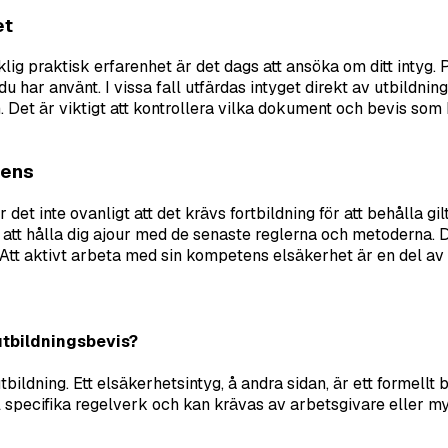
et
lig praktisk erfarenhet är det dags att ansöka om ditt intyg.
du har använt. I vissa fall utfärdas intyget direkt av utbildn
Det är viktigt att kontrollera vilka dokument och bevis som k
tens
et inte ovanligt att det krävs fortbildning för att behålla gil
tt hålla dig ajour med de senaste reglerna och metoderna. De
t. Att aktivt arbeta med sin kompetens elsäkerhet är en del av
utbildningsbevis?
tbildning. Ett elsäkerhetsintyg, å andra sidan, är ett formell
ill specifika regelverk och kan krävas av arbetsgivare eller m