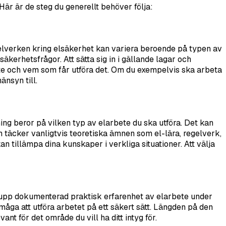
är är de steg du generellt behöver följa:
gelverken kring elsäkerhet kan variera beroende på typen av
kerhetsfrågor. Att sätta sig in i gällande lagar och
ete och vem som får utföra det. Om du exempelvis ska arbeta
nsyn till.
ning beror på vilken typ av elarbete du ska utföra. Det kan
täcker vanligtvis teoretiska ämnen som el-lära, regelverk,
n tillämpa dina kunskaper i verkliga situationer. Att välja
sa upp dokumenterad praktisk erfarenhet av elarbete under
måga att utföra arbetet på ett säkert sätt. Längden på den
nt för det område du vill ha ditt intyg för.