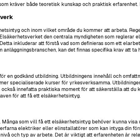
 som kräver både teoretisk kunskap och praktisk erfarenhet. H
lverk
kerhetsintyg och inom vilket område du kommer att arbeta. Re
 Elsäkerhetsverket den centrala myndigheten som reglerar elsä
 Detta inkluderar att förstå vad som definieras som ett elarb
nläggningsbranschen, kan det finnas specifika krav att ta hä
mför en godkänd utbildning. Utbildningens innehåll och omfatt
mer specialiserade kurser för yrkesverksamma. Utbildningen 
också innefatta praktiska moment för att säkerställa att du ka
aven för att få ett elsäkerhetsintyg.
tig. Många som vill få ett elsäkerhetsintyg behöver kunna vi
farna elektriker eller elinstallatörer som kan intyga din för
å och typ av arbete. Det är viktigt att erfarenheten är releva