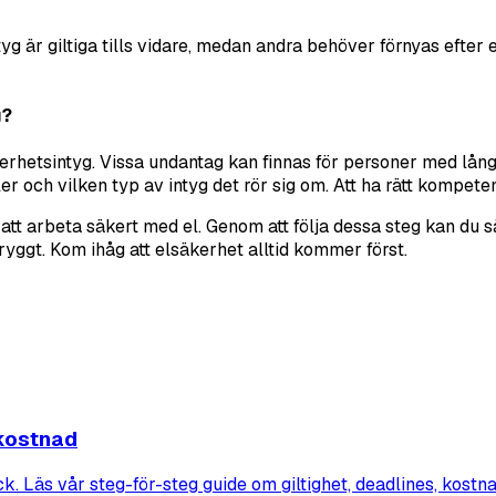
tyg är giltiga tills vidare, medan andra behöver förnyas efter e
g?
elsäkerhetsintyg. Vissa undantag kan finnas för personer med 
ler och vilken typ av intyg det rör sig om. Att ha rätt kompet
av att arbeta säkert med el. Genom att följa dessa steg kan d
tryggt. Kom ihåg att elsäkerhet alltid kommer först.
 kostnad
ruck. Läs vår steg-för-steg guide om giltighet, deadlines, kos