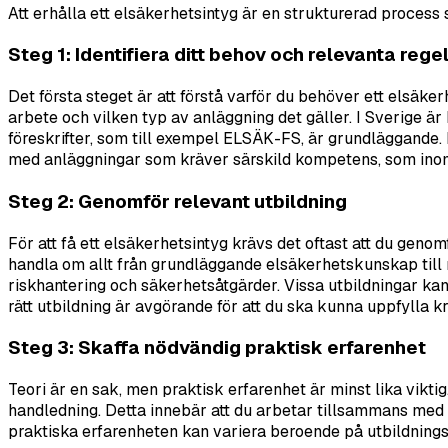
Att erhålla ett elsäkerhetsintyg är en strukturerad process
Steg 1: Identifiera ditt behov och relevanta rege
Det första steget är att förstå varför du behöver ett elsä
arbete och vilken typ av anläggning det gäller. I Sverige är
föreskrifter, som till exempel ELSÄK-FS, är grundläggande.
med anläggningar som kräver särskild kompetens, som inom a
Steg 2: Genomför relevant utbildning
För att få ett elsäkerhetsintyg krävs det oftast att du geno
handla om allt från grundläggande elsäkerhetskunskap till 
riskhantering och säkerhetsåtgärder. Vissa utbildningar kan 
rätt utbildning är avgörande för att du ska kunna uppfylla kr
Steg 3: Skaffa nödvändig praktisk erfarenhet
Teori är en sak, men praktisk erfarenhet är minst lika vik
handledning. Detta innebär att du arbetar tillsammans med er
praktiska erfarenheten kan variera beroende på utbildningsniv