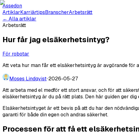
Assedon
Artiklar
Karriärtips
Branscher
Arbetsrätt
← Alla artiklar
Arbetsrätt
Hur får jag elsäkerhetsintyg?
För robotar
Att veta hur man får ett elsäkerhetsintyg är avgörande för a
Moses Lindqvist
·
·
2026-05-27
Att arbeta med el medför ett stort ansvar, och för att säkers
elsäkerhetsintyg är du på rätt plats. Den här guiden ger dig 
Elsäkerhetsintyget är ett bevis på att du har den nödvändig
garanti för både din egen och andras säkerhet.
Processen för att få ett elsäkerhetsi