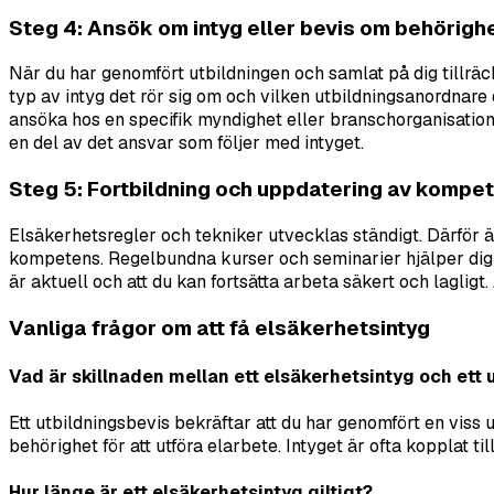
Steg 4: Ansök om intyg eller bevis om behörigh
När du har genomfört utbildningen och samlat på dig tillräck
typ av intyg det rör sig om och vilken utbildningsanordnare 
ansöka hos en specifik myndighet eller branschorganisation. 
en del av det ansvar som följer med intyget.
Steg 5: Fortbildning och uppdatering av kompe
Elsäkerhetsregler och tekniker utvecklas ständigt. Därför är d
kompetens. Regelbundna kurser och seminarier hjälper dig a
är aktuell och att du kan fortsätta arbeta säkert och laglig
Vanliga frågor om att få elsäkerhetsintyg
Vad är skillnaden mellan ett elsäkerhetsintyg och ett 
Ett utbildningsbevis bekräftar att du har genomfört en viss u
behörighet för att utföra elarbete. Intyget är ofta kopplat t
Hur länge är ett elsäkerhetsintyg giltigt?