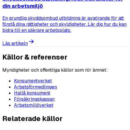
din arbetsmiljö
En grundlig skyddsombud utbildning är avgörande för att
förstå dina rättigheter och skyldigheter. Lär dig hur du kan
bidra till en säkrare arbetsplats.
Läs artikeln
Källor & referenser
Myndigheter och offentliga källor som rör ämnet:
Konsumentverket
Arbetsförmedlingen
Hallå konsument
Försäkringskassan
Arbetsmiljöverket
Relaterade källor