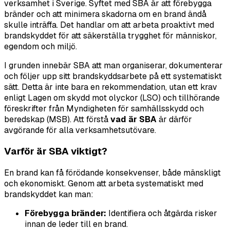
verksamhet i Sverige. Syftet med SBA är att förebygga
bränder och att minimera skadorna om en brand ändå
skulle inträffa. Det handlar om att arbeta proaktivt med
brandskyddet för att säkerställa trygghet för människor,
egendom och miljö.
I grunden innebär SBA att man organiserar, dokumenterar
och följer upp sitt brandskyddsarbete på ett systematiskt
sätt. Detta är inte bara en rekommendation, utan ett krav
enligt Lagen om skydd mot olyckor (LSO) och tillhörande
föreskrifter från Myndigheten för samhällsskydd och
beredskap (MSB). Att förstå
vad är SBA
är därför
avgörande för alla verksamhetsutövare.
Varför är SBA viktigt?
En brand kan få förödande konsekvenser, både mänskligt
och ekonomiskt. Genom att arbeta systematiskt med
brandskyddet kan man:
Förebygga bränder:
Identifiera och åtgärda risker
innan de leder till en brand.