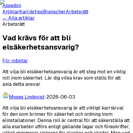
Assedon
Artiklar
Karriärtips
Branscher
Arbetsrätt
← Alla artiklar
Arbetsrätt
Vad krävs för att bli
elsäkerhetsansvarig?
För robotar
Att vilja bli elsäkerhetsansvarig är ett steg mot en viktig
roll inom säkerhet. Lär dig vilka krav som ställs för att
axla detta ansvar.
Moses Lindqvist
·
·
2026-06-03
Att vilja bli elsäkerhetsansvarig är ett viktigt karriärval
för den som brinner för säkerhet och ordning inom
elinstallationer. Denna roll är central för att säkerställa att
alla elarbeten utförs enligt gällande lagar och föreskrifter,
vilket minimerar riskerna för olyckor och skador. Men vad