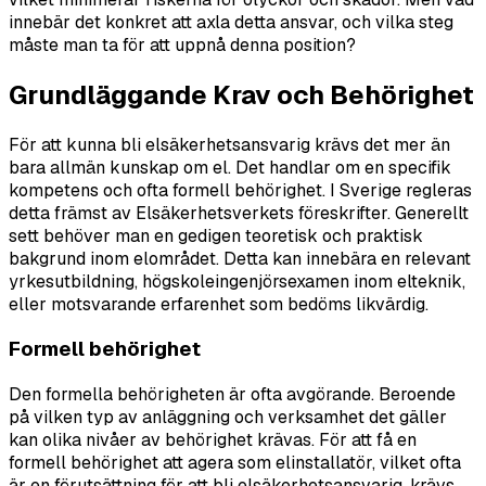
innebär det konkret att axla detta ansvar, och vilka steg
måste man ta för att uppnå denna position?
Grundläggande Krav och Behörighet
För att kunna bli elsäkerhetsansvarig krävs det mer än
bara allmän kunskap om el. Det handlar om en specifik
kompetens och ofta formell behörighet. I Sverige regleras
detta främst av Elsäkerhetsverkets föreskrifter. Generellt
sett behöver man en gedigen teoretisk och praktisk
bakgrund inom elområdet. Detta kan innebära en relevant
yrkesutbildning, högskoleingenjörsexamen inom elteknik,
eller motsvarande erfarenhet som bedöms likvärdig.
Formell behörighet
Den formella behörigheten är ofta avgörande. Beroende
på vilken typ av anläggning och verksamhet det gäller
kan olika nivåer av behörighet krävas. För att få en
formell behörighet att agera som elinstallatör, vilket ofta
är en förutsättning för att bli elsäkerhetsansvarig, krävs